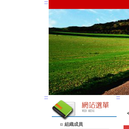
:::
:::
:::
組織成員