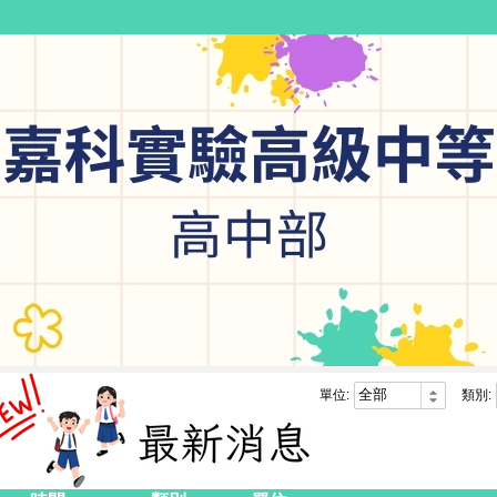
單位:
類別: